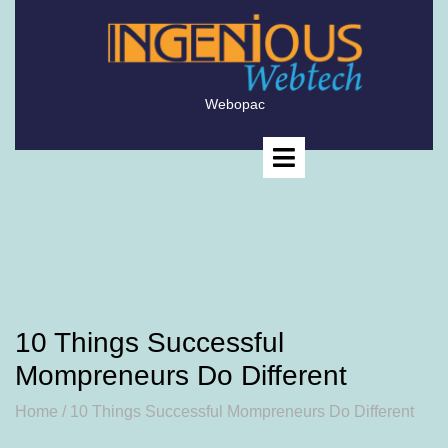
Skip
to
content
Webopac
Open
Menu
10 Things Successful
Mompreneurs Do Different
Home / 10 Things Successful Mompreneurs Do Different